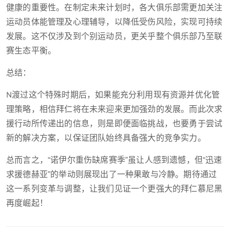
健康的重要性。在制定未来计划时，各大俱乐部需更加关注
运动员体能管理及心理辅导，以降低受伤风险，实现可持续
发展。这不仅涉及到个别运动员，更关乎整个俱乐部乃至联
赛生态平衡。
总结：
N渡过这个特殊时期后，如果能充分利用现有资源并优化管
理策略，相信拜仁将在未来迎来更加强劲的发展。而此次求
援行动所传递出的信息，则是即便面临挑战，也要勇于尝试
新的解决方案，以保证团队始终具备强大的竞争实力。
总而言之，“诺伊尔重伤缺席赛季”虽让人感到遗憾，但“迅速
求援德赫亚”的举动则展现出了一种果敢与冷静。期待通过
这一系列变革与调整，让我们见证一个更强大的拜仁慕尼黑
再度崛起！