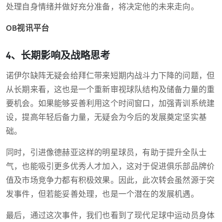
处理自身情绪并做好充分准备，将决定他的未来走向。
OB视讯平台
4、长期影响及战略思考
诺伊尔缺阵无疑会给拜仁带来短期内战斗力下降的问题，但
从长期来看，这也是一个重新审视球队结构及储备力量的重
要机会。如果能够妥善利用这个时间窗口，加强青训系统建
设，提高年轻后备力量，无疑会为今后的发展奠定坚实基
础。
同时，引进像德赫亚这样的明星球员，有助于提升全队士
气，也能吸引更多优秀人才加入，这对于促进俱乐部品牌价
值及市场竞争力都有积极效果。因此，此次转会虽然源于突
发事件，但若能妥善处理，也是一个潜在的发展机遇。
最后，通过这次事件，我们也看到了现代足球中运动员身体