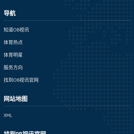
导航
知道OB视讯
体育热点
体育明星
服务方向
找到OB视讯官网
网站地图
XML