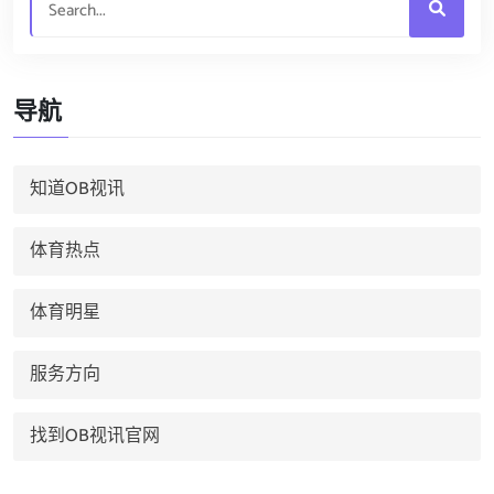
导航
知道OB视讯
体育热点
体育明星
服务方向
找到OB视讯官网