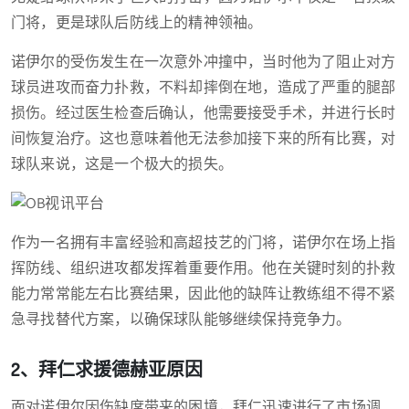
门将，更是球队后防线上的精神领袖。
诺伊尔的受伤发生在一次意外冲撞中，当时他为了阻止对方
球员进攻而奋力扑救，不料却摔倒在地，造成了严重的腿部
损伤。经过医生检查后确认，他需要接受手术，并进行长时
间恢复治疗。这也意味着他无法参加接下来的所有比赛，对
球队来说，这是一个极大的损失。
作为一名拥有丰富经验和高超技艺的门将，诺伊尔在场上指
挥防线、组织进攻都发挥着重要作用。他在关键时刻的扑救
能力常常能左右比赛结果，因此他的缺阵让教练组不得不紧
急寻找替代方案，以确保球队能够继续保持竞争力。
2、拜仁求援德赫亚原因
面对诺伊尔因伤缺席带来的困境，拜仁迅速进行了市场调